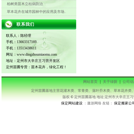
柏树类苗木立枯病防治
草本花卉在城市园林中的应用及市场..
联系我们
联系人：陈经理
手机：13663317169
手机：13513438611
网址：www.dingzhoumiaomu.com
地址：定州市大辛庄王习营开发区
定州苗圃专营：苗木花卉，绿化工程！
网站首页
|
关于绿荫
|
公司动
定州苗圃基地主营花灌木类、常青类、落叶乔木类、草本花卉类、藤本类等及承接
版权
©
定州苗圃基地 地址:定州市大辛庄王习营开发区
保定网站建设
：遨游网络 友链：
保定搬家公