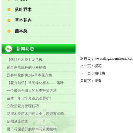
落叶乔木
草本花卉
藤本类
新闻动态
返首页：
www.dingzhoumiaomu.co
【落叶乔木类】龙爪槐
上一页：
樱花
适合家居栽种的花卉植物
下一页：
榆叶梅
园林绿化的类别--草本花卉类
关键字：
迎春
【花卉知识】常见绿化树木——落叶..
一个最适合懒人的月季扦插方法
苗木一年12个月该怎么养护?
立秋后花卉管理技巧
花灌木类苗木用药大全，谨记有些药..
定州酒庄苗圃
夏日花园盛开的草本花卉类植物