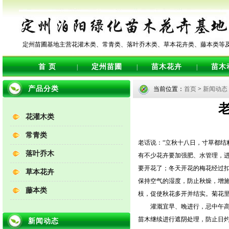
定州苗圃基地主营花灌木类、常青类、落叶乔木类、草本花卉类、藤本类等
首 页
定州苗圃
苗木花卉
苗木
|
|
|
产品分类
当前位置：
首页
>
新闻动态
花灌木类
常青类
老话说：“立秋十八日，寸草都结
落叶乔木
有不少花卉要加强肥、水管理，
要开花了；冬天开花的梅花经过
草本花卉
保持空气的湿度，防止秋燥，增
藤本类
枝，促使秋花多开并结实。菊花
灌溉宜早、晚进行，忌中午高
苗木继续进行遮阴处理，防止日
新闻动态