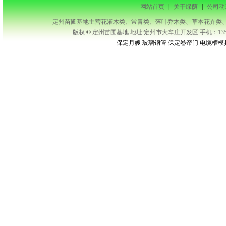
网站首页
|
关于绿荫
|
公司动
定州苗圃基地主营花灌木类、常青类、落叶乔木类、草本花卉类、藤本类等及承接
版权
©
定州苗圃基地 地址:定州市大辛庄开发区 手机：1351343
保定月嫂
玻璃钢管
保定卷帘门
电缆槽模