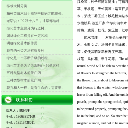
汉松等，种子可随采随播；可播
移栽大树分类
草、半枝莲、天竺葵等；适宜扦
柏树类苗木归于植物中抗病才能较强..
木，芽接二乔玉兰；以毛桃为砧
老话说：“立秋十八日，寸草都结籽..
水槽模具
锻造厂家
华尔街铜牛
木
绿化苗木主要分为行道树、
蜡梅、凌霄、桂花、紫玉兰、红
园林绿化工程是在一定区域
肥水管理 对生长旺盛的花卉
明确绿化苗木的作用
木、金叶女贞、法国冬青等绿篱
花卉的分类方法有很多种
等，促使其萌发新枝再度开花。
绿化是一个不断升级的过程
枝莲、凤仙花、牵牛花等。 The old saying goes:
绿化苗木是为了美观吗?不只是这样
natural world will be able to bear the 
五种类型树木前景广阔
of flowers to strengthen the fertilize
五种类型树木前景广阔
the flower that is about to blossom w
that blooms in the winter, which cause
花卉和人一样，是有生命的，需要细..
leaves from falling off. And the orchi
联系我们
potash, prompt the spring orchid, spri
to be pruned properly, prompting the 
联系人：陈经理
be in the bud, and so on. So after the 
手机：13663317169
手机：13513438611
irrigated at noon, and not to be used 