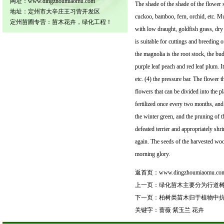
网址：www.dingzhoumiaomu.com
The shade of the shade of the flower 
地址：定州市大辛庄王习营开发区
cuckoo, bamboo, fern, orchid, etc. Mu
定州苗圃专营：苗木花卉，绿化工程！
with low draught, goldfish grass, dry
is suitable for cuttings and breeding 
the magnolia is the root stock, the bud
purple leaf peach and red leaf plum. It
etc. (4) the pressure bar. The flower 
flowers that can be divided into the pl
fertilized once every two months, and 
the winter green, and the pruning of t
defeated terrier and appropriately sh
again. The seeds of the harvested wo
morning glory.
返首页：
www.dingzhoumiaomu.co
上一页：
绿化苗木主要分为行道
下一页：
柏树类苗木归于植物中
关键字：
蔷薇
紫玉兰
花卉